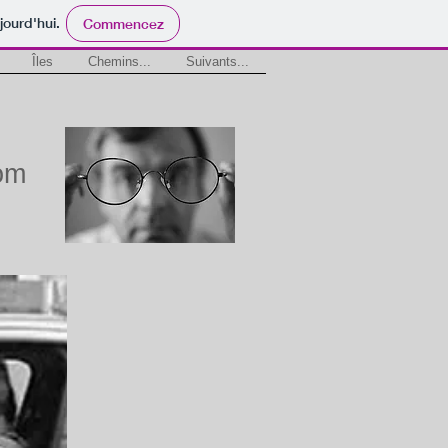
jourd'hui.
Commencez
Îles
Chemins...
Suivants...
om