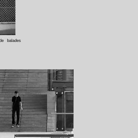
er
 de balades